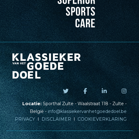
Locatie:
Sporthal Zulte - Waalstraat 118 - Zulte -
België -
info@klassiekervanhetgoededoel.be
PRIVACY
I
DISCLAIMER
I
COOKIEVERKLARING