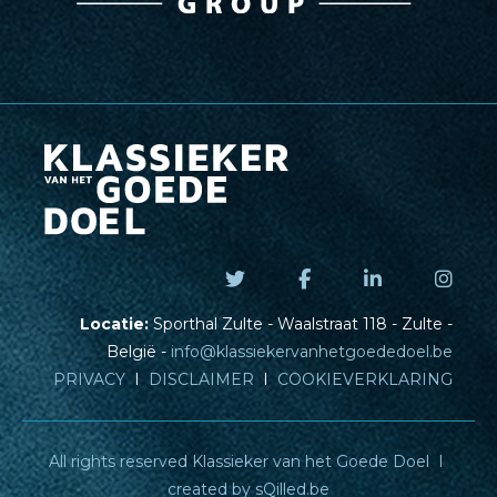
Locatie:
Sporthal Zulte - Waalstraat 118 - Zulte -
België -
info@klassiekervanhetgoededoel.be
PRIVACY
I
DISCLAIMER
I
COOKIEVERKLARING
All rights reserved Klassieker van het Goede Doel I
created by
sQilled.be