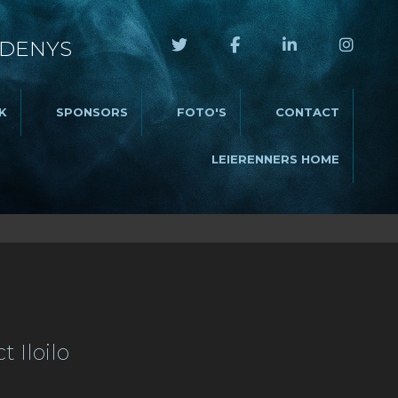
 DENYS
K
SPONSORS
FOTO'S
CONTACT
LEIERENNERS HOME
 Iloilo