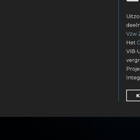
Uitzo
deel
Vzw 
Het
C
VIB-
vergr
Proje
Integ
K