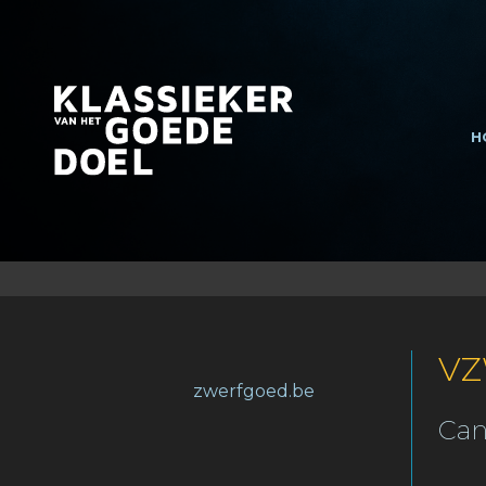
H
V
zwerfgoed.be
Can