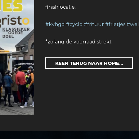
finishlocatie.
#kvhgd
#cyclo
#frituur
#frietjes
#wel
*zolang de voorraad strekt
KEER TERUG NAAR HOME...