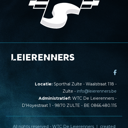
Locatie:
Sporthal Zulte - Waalstraat 118 -
Zulte -
info@leierenners.be
Administratief:
WTC De Leierenners -
D’Hoyestraat 1 - 9870 ZULTE - BE 0866.480.115
All rights reserved - WTC De Leierenners I created