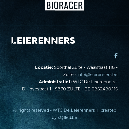
Locatie:
Sporthal Zulte - Waalstraat 118 -
Zulte -
info@leierenners.be
Administratief:
WTC De Leierenners -
D’Hoyestraat 1 - 9870 ZULTE - BE 0866.480.115
All rights reserved - WTC De Leierenners I created
by
sQilled.be